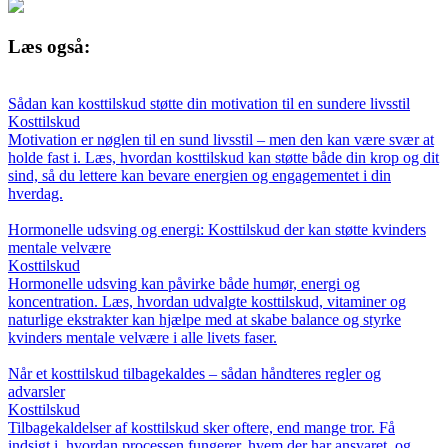
Læs også:
Sådan kan kosttilskud støtte din motivation til en sundere livsstil
Kosttilskud
Motivation er nøglen til en sund livsstil – men den kan være svær at
holde fast i. Læs, hvordan kosttilskud kan støtte både din krop og dit
sind, så du lettere kan bevare energien og engagementet i din
hverdag.
Hormonelle udsving og energi: Kosttilskud der kan støtte kvinders
mentale velvære
Kosttilskud
Hormonelle udsving kan påvirke både humør, energi og
koncentration. Læs, hvordan udvalgte kosttilskud, vitaminer og
naturlige ekstrakter kan hjælpe med at skabe balance og styrke
kvinders mentale velvære i alle livets faser.
Når et kosttilskud tilbagekaldes – sådan håndteres regler og
advarsler
Kosttilskud
Tilbagekaldelser af kosttilskud sker oftere, end mange tror. Få
indsigt i, hvordan processen fungerer, hvem der har ansvaret, og