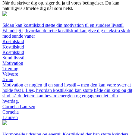
Når du skriver dig op, siger du ja til vores betingelser. Du kan
naturligvis afmelde dig når som helst.
Sådan kan kosttilskud støtte din motivation til en sundere livsstil
Få indsigt i, hvordan de rette kosttilskud kan give dig et ekstra skub
mod sunde vaner
Kosttilskud
Kosttilskud
Kosttilskud
Sund livsstil
Motivation
Træning
Velvære
4 min
Motivation er nøglen til en sund livsstil – men den kan være svær at
holde fast i. Læs, hvordan kosttilskud kan støtte både din krop og dit
sind, så du lettere kan bevare energien og engagementet i din
hverdag.
Cornelia Laursen
Cornelia
Laursen
Hormonelle udsving og energi: Kosttilskud der kan støtte kvinders