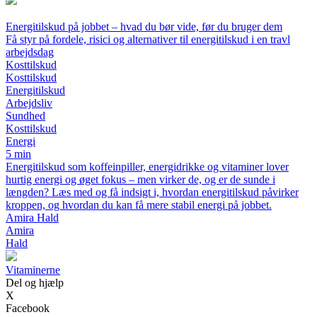
Energitilskud på jobbet – hvad du bør vide, før du bruger dem
Få styr på fordele, risici og alternativer til energitilskud i en travl
arbejdsdag
Kosttilskud
Kosttilskud
Energitilskud
Arbejdsliv
Sundhed
Kosttilskud
Energi
5 min
Energitilskud som koffeinpiller, energidrikke og vitaminer lover
hurtig energi og øget fokus – men virker de, og er de sunde i
længden? Læs med og få indsigt i, hvordan energitilskud påvirker
kroppen, og hvordan du kan få mere stabil energi på jobbet.
Amira Hald
Amira
Hald
Vitaminerne
Del og hjælp
X
Facebook