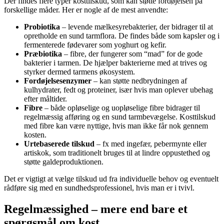
Der findes flere typer kosttilskud, som kan støtte fordøjelsen på
forskellige måder. Her er nogle af de mest anvendte:
Probiotika
– levende mælkesyrebakterier, der bidrager til at
opretholde en sund tarmflora. De findes både som kapsler og i
fermenterede fødevarer som yoghurt og kefir.
Præbiotika
– fibre, der fungerer som “mad” for de gode
bakterier i tarmen. De hjælper bakterierne med at trives og
styrker dermed tarmens økosystem.
Fordøjelsesenzymer
– kan støtte nedbrydningen af
kulhydrater, fedt og proteiner, især hvis man oplever ubehag
efter måltider.
Fibre
– både opløselige og uopløselige fibre bidrager til
regelmæssig afføring og en sund tarmbevægelse. Kosttilskud
med fibre kan være nyttige, hvis man ikke får nok gennem
kosten.
Urtebaserede tilskud
– fx med ingefær, pebermynte eller
artiskok, som traditionelt bruges til at lindre oppustethed og
støtte galdeproduktionen.
Det er vigtigt at vælge tilskud ud fra individuelle behov og eventuelt
rådføre sig med en sundhedsprofessionel, hvis man er i tvivl.
Regelmæssighed – mere end bare et
spørgsmål om kost