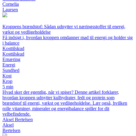
Cornelia
Laursen
Kroppens brændstof: Sådan udnytter vi næringsstoffer til energi,
vækst og vedligeholdelse
Få indsigt i, hvordan kroppen omdanner mad til energi og holder sig
i balance
Kosttilskud
Kosttilskud
Ernæring
Energi
Sundhed
Kost
Krop
5 min
Hvad sker der egentlig, når vi spiser? Denne artikel forklarer,
hvordan kroppen udnytter kulhydrater, fedt og protein som
brændstof til energi, vækst og vedligeholdelse. Lær også, hvilken
rolle vitaminer, mineraler og energibalance spiller for dit
velbefindende.
Aksel Bertelsen
Aksel
Bertelsen