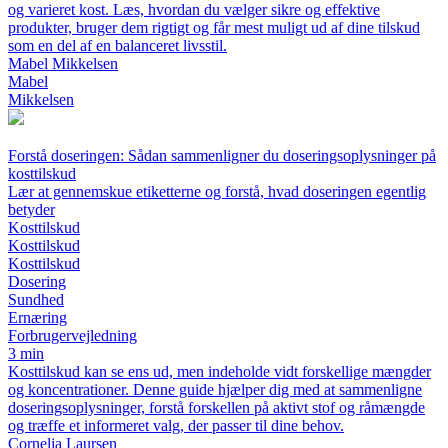
og varieret kost. Læs, hvordan du vælger sikre og effektive
produkter, bruger dem rigtigt og får mest muligt ud af dine tilskud
som en del af en balanceret livsstil.
Mabel Mikkelsen
Mabel
Mikkelsen
Forstå doseringen: Sådan sammenligner du doseringsoplysninger på
kosttilskud
Lær at gennemskue etiketterne og forstå, hvad doseringen egentlig
betyder
Kosttilskud
Kosttilskud
Kosttilskud
Dosering
Sundhed
Ernæring
Forbrugervejledning
3 min
Kosttilskud kan se ens ud, men indeholde vidt forskellige mængder
og koncentrationer. Denne guide hjælper dig med at sammenligne
doseringsoplysninger, forstå forskellen på aktivt stof og råmængde
og træffe et informeret valg, der passer til dine behov.
Cornelia Laursen