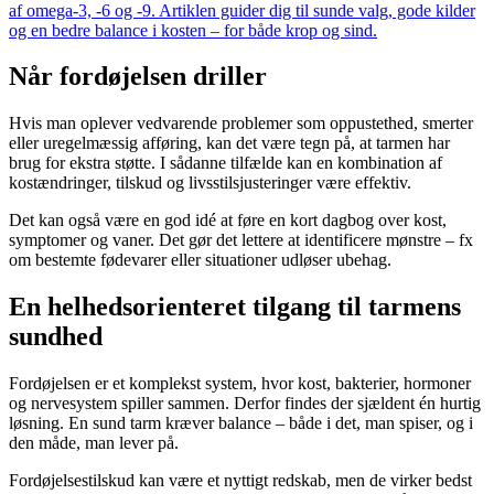
af omega-3, -6 og -9. Artiklen guider dig til sunde valg, gode kilder
og en bedre balance i kosten – for både krop og sind.
Når fordøjelsen driller
Hvis man oplever vedvarende problemer som oppustethed, smerter
eller uregelmæssig afføring, kan det være tegn på, at tarmen har
brug for ekstra støtte. I sådanne tilfælde kan en kombination af
kostændringer, tilskud og livsstilsjusteringer være effektiv.
Det kan også være en god idé at føre en kort dagbog over kost,
symptomer og vaner. Det gør det lettere at identificere mønstre – fx
om bestemte fødevarer eller situationer udløser ubehag.
En helhedsorienteret tilgang til tarmens
sundhed
Fordøjelsen er et komplekst system, hvor kost, bakterier, hormoner
og nervesystem spiller sammen. Derfor findes der sjældent én hurtig
løsning. En sund tarm kræver balance – både i det, man spiser, og i
den måde, man lever på.
Fordøjelsestilskud kan være et nyttigt redskab, men de virker bedst