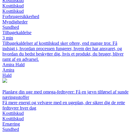
Kosttilskud
Kosttilskud
Kosttilskud
Forbrugersikkerhed
Myndigheder
Sundhed
Tilbagekaldelse
3 min
Tilbagekaldelser af kosttilskud sker oftere, end mange tror. Få
indsigt i, hvordan processen fungerer, hvem der har ansvaret, og
hvordan du bedst beskytter dig, hvis et produkt, du bruger, bliver
ramt af en advarsel.
Amira Hald
Amira
Hald
Planlæg din uge med omega-fedtsyrer: Få en jævn tilførsel af sunde
næringsstoffer
Få mere energi og velvære med en ugeplan, der sikrer dig de rette
fedtsyrer hver dag
Kosttilskud
Kosttilskud
Ernæring
Sundhed