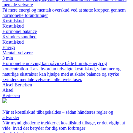
mentale velvære
Få mere energi og mentalt overskud ved at støtte kroppen gennem
hormonelle forandringer
Kosttilskud
Kosttilskud
Hormonel balance
Kvinders sundhed
Kosttilskud
Energi
Mentalt velvære
3 min
Hormonelle udsving kan påvirke både humør, energi og
koncentration. Læs, hvordan udvalgte kosttilskud, vitaminer og
naturlige ekstrakter kan hjælpe med at skabe balance og styrke
kvinders mentale velvære i alle livets faser.
Aksel Bertelsen
Aksel
Bertelsen
Når et kosttilskud tilbagekaldes – sådan håndteres regler og
advarsler
Når myndighederne trækker et kosttilskud tilbage, er det vigtigt at
vide, hvad det betyder for dig som forbruger