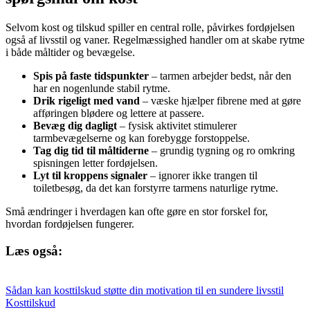
Selvom kost og tilskud spiller en central rolle, påvirkes fordøjelsen
også af livsstil og vaner. Regelmæssighed handler om at skabe rytme
i både måltider og bevægelse.
Spis på faste tidspunkter
– tarmen arbejder bedst, når den
har en nogenlunde stabil rytme.
Drik rigeligt med vand
– væske hjælper fibrene med at gøre
afføringen blødere og lettere at passere.
Bevæg dig dagligt
– fysisk aktivitet stimulerer
tarmbevægelserne og kan forebygge forstoppelse.
Tag dig tid til måltiderne
– grundig tygning og ro omkring
spisningen letter fordøjelsen.
Lyt til kroppens signaler
– ignorer ikke trangen til
toiletbesøg, da det kan forstyrre tarmens naturlige rytme.
Små ændringer i hverdagen kan ofte gøre en stor forskel for,
hvordan fordøjelsen fungerer.
Læs også:
Sådan kan kosttilskud støtte din motivation til en sundere livsstil
Kosttilskud