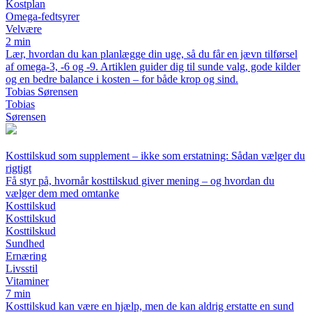
Kostplan
Omega-fedtsyrer
Velvære
2 min
Lær, hvordan du kan planlægge din uge, så du får en jævn tilførsel
af omega-3, -6 og -9. Artiklen guider dig til sunde valg, gode kilder
og en bedre balance i kosten – for både krop og sind.
Tobias Sørensen
Tobias
Sørensen
Kosttilskud som supplement – ikke som erstatning: Sådan vælger du
rigtigt
Få styr på, hvornår kosttilskud giver mening – og hvordan du
vælger dem med omtanke
Kosttilskud
Kosttilskud
Kosttilskud
Sundhed
Ernæring
Livsstil
Vitaminer
7 min
Kosttilskud kan være en hjælp, men de kan aldrig erstatte en sund