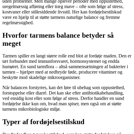
uden problemer. Men mange oplever perioder med oppustethed,
uregelmæssig afføring eller træg mave – ofte som følge af stress,
kostvaner eller stillesiddende livsstil. Her kan fordøjelsestilskud
være en hjælp til at støtte tarmens naturlige balance og fremme
regelmæssighed.
Hvorfor tarmens balance betyder så
meget
Tarmen spiller en langt større rolle end blot at fordøje maden. Den er
tæt forbundet med immunforsvaret, hormonsystemet og endda
humøret. En sund tarmflora – altså sammensætningen af bakterier i
tarmen – hjælper med at nedbryde føde, producere vitaminer og
beskytte mod skadelige mikroorganismer.
Når balancen forstyrres, kan det føre til ubehag som oppustethed,
forstoppelse eller diarré. Det kan ske efter antibiotikabehandling,
ved ensidig kost eller som følge af stress. Derfor handler en sund
fordøjelse ikke kun om, hvad man spiser, men også om at støtte
tarmens mikrobiologiske miljø.
Typer af fordøjelsestilskud