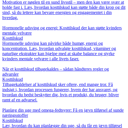
Motivation er nøglen til en sund livsstil – men den kan være svær at
holde fast i. Læs, hvordan kosttilskud kan støtte både din krop og dit
sind, så du lettere kan bevare energien og engagementet i din
hverdag.
Hormonelle udsving og energi: Kosttilskud der kan støtte kvinders
mentale velvære
Kosttilskud
Hormonelle udsving kan påvirke både humør, energi og
koncentration. Læs, hvordan udvalgte kosttilskud, vitaminer og
naturlige ekstrakter kan hjælpe med at skabe balance og styrke
kvinders mentale velvære i alle livets faser.
Når et kosttilskud tilbagekaldes – sådan håndteres regler og
advarsler
Kosttilskud
Tilbagekaldelser af kosttilskud sker oftere, end mange tror. Få
indsigt i, hvordan processen fungerer, hvem der har ansvaret, og
hvordan du bedst beskytter dig, hvis et produkt, du bruger, bliver
ramt af en advarsel.
Planlæg din uge med omega-fedtsyrer: Få en jævn tilførsel af sunde
næringsstoffer
Kosttilskud
Lær, hvordan du kan planlægge din uge, så du får en jævn tilførsel