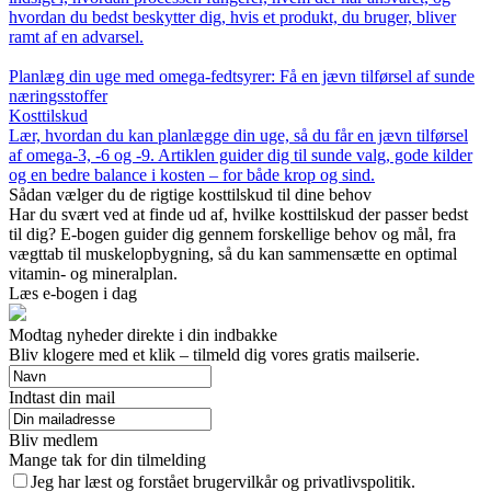
hvordan du bedst beskytter dig, hvis et produkt, du bruger, bliver
ramt af en advarsel.
Planlæg din uge med omega-fedtsyrer: Få en jævn tilførsel af sunde
næringsstoffer
Kosttilskud
Lær, hvordan du kan planlægge din uge, så du får en jævn tilførsel
af omega-3, -6 og -9. Artiklen guider dig til sunde valg, gode kilder
og en bedre balance i kosten – for både krop og sind.
Sådan vælger du de rigtige kosttilskud til dine behov
Har du svært ved at finde ud af, hvilke kosttilskud der passer bedst
til dig? E-bogen guider dig gennem forskellige behov og mål, fra
vægttab til muskelopbygning, så du kan sammensætte en optimal
vitamin- og mineralplan.
Læs e-bogen i dag
Modtag nyheder direkte i din indbakke
Bliv klogere med et klik – tilmeld dig vores gratis mailserie.
Indtast din mail
Bliv medlem
Mange tak for din tilmelding
Jeg har læst og forstået brugervilkår og privatlivspolitik.