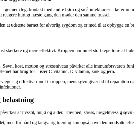
rne – gennem leg, kontakt med andre børn og små infektioner – lærer 
 at reagere hurtigt næste gang den møder den samme trussel.
den at udsætte barnet for alvorlig sygdom og er med til at opbygge en br
stærkere og mere effektivt. Kroppen har nu et stort repertoire af huko
olle. Søvn, kost, motion og stressniveau påvirker alle immunforsvarets fu
temet har brug for – især C-vitamin, D-vitamin, zink og jern.
bevæge sig effektivt rundt i kroppen, mens søvn giver tid til reparati
nfektioner.
 belastning
åvirkes af livsstil, miljø og alder. Travlhed, stress, uregelmæssig søvn
det, men for hård og langvarig træning kan også have den modsatte effe