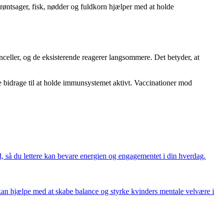
 grøntsager, fisk, nødder og fuldkorn hjælper med at holde
eller, og de eksisterende reagerer langsommere. Det betyder, at
le bidrage til at holde immunsystemet aktivt. Vaccinationer mod
nd, så du lettere kan bevare energien og engagementet i din hverdag.
kan hjælpe med at skabe balance og styrke kvinders mentale velvære i