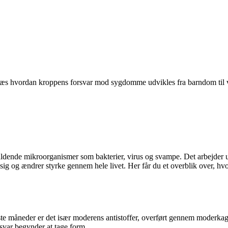
Læs hvordan kroppens forsvar mod sygdomme udvikles fra barndom til vo
e mikroorganismer som bakterier, virus og svampe. Det arbejder uafbrudt
er sig og ændrer styrke gennem hele livet. Her får du et overblik over,
ørste måneder er det især moderens antistoffer, overført gennem moderk
orsvar begynder at tage form.