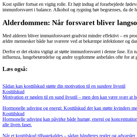
Kost spiller fortsat en vigtig rolle. Et højt indtag af forarbejdede f
immunforsvaret i balance. Alkohol og rygning bør begrænses, da de 
Alderdommen: Når forsvaret bliver lang
Med alderen bliver immunforsvaret gradvist mindre effektivt – en pr
ældre mennesker både har sværere ved at bekæmpe infektioner og dan
Derfor er det ekstra vigtigt at støtte immunforsvaret i denne fase. En
influenza, lungebetændelse og andre sygdomme anbefales ofte for at gi
Læs også:
Sådan kan kosttilskud støtte din motivation til en sundere livsstil
Kosttilskud
Motivation er nøglen til en sund livsstil – men den kan være svær at h
Hormonelle udsving og energi: Kosttilskud der kan støtte kvinders m
Kosttilskud
Hormonelle udsving kan påvirke både humør, energi og koncentration. 
alle livets faser.
Når et kosttilskud tilbagekaldes – sådan håndteres regler og advarsler