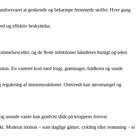
immunforsvaret at genkende og bekæmpe fremmede stoffer. Hver gang
ed og effektiv beskyttelse.
mmelsesceller, og de fleste infektioner håndteres hurtigt og uden
nktion. En varieret kost med frugt, grøntsager, fuldkorn og sunde
on og regulering af immunreaktioner. Omvendt kan søvnmangel og
 og usunde vaner kan gradvist slide på kroppens forsvar.
kt. Moderat motion – som daglige gåture, cykling eller svømning – er