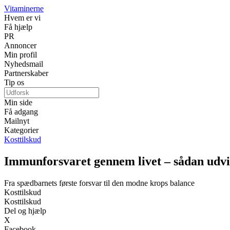
Vitaminerne
Hvem er vi
Få hjælp
PR
Annoncer
Min profil
Nyhedsmail
Partnerskaber
Tip os
Min side
Få adgang
Mailnyt
Kategorier
Kosttilskud
Immunforsvaret gennem livet – sådan udvi
Fra spædbarnets første forsvar til den modne krops balance
Kosttilskud
Kosttilskud
Del og hjælp
X
Facebook