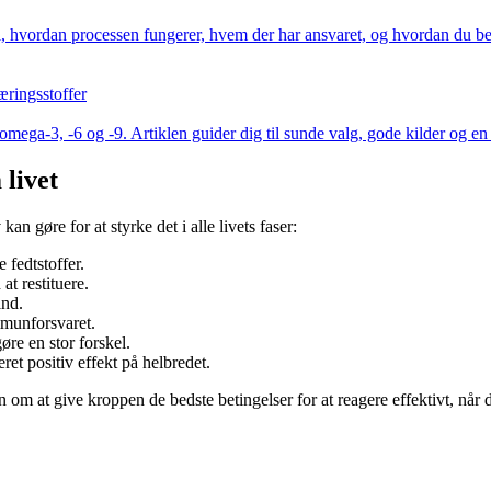
 i, hvordan processen fungerer, hvem der har ansvaret, og hvordan du bed
æringsstoffer
omega-3, -6 og -9. Artiklen guider dig til sunde valg, gode kilder og en
livet
 gøre for at styrke det i alle livets faser:
 fedtstoffer.
t restituere.
ind.
munforsvaret.
re en stor forskel.
et positiv effekt på helbredet.
om at give kroppen de bedste betingelser for at reagere effektivt, n