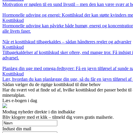
Motivation er nøglen til en sund livsstil – men den kan være svær at h
Hormonelle udsving og energi: Kosttilskud der kan støtte kvinders m
Kosttilskud
Hormonelle udsving kan påvirke både humør, energi og koncentration. 
alle livets faser.
Når et kosttilskud tilbagekaldes – sådan håndteres regler og advarsler
Kosttilskud
Tilbagekaldelser af kosttilskud sker oftere, end mange tror. Få indsigt
advarsel.
Planlæg din uge med omega-fedtsyrer: Få en jævn tilførsel af sunde n
Kosttilskud
Lær, hvordan du kan planlægge din uge, så du får en jævn tilførsel af 
Sådan vælger du de rigtige kosttilskud til dine behov
Har du svært ved at finde ud af, hvilke kosttilskud der passer bedst 
mineralplan.
Læs e-bogen i dag
Modtag nyheder direkte i din indbakke
Bliv klogere med et klik – tilmeld dig vores gratis mailserie.
Indtast din mail