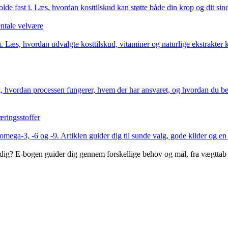
olde fast i. Læs, hvordan kosttilskud kan støtte både din krop og dit si
entale velvære
Læs, hvordan udvalgte kosttilskud, vitaminer og naturlige ekstrakter 
 i, hvordan processen fungerer, hvem der har ansvaret, og hvordan du bed
æringsstoffer
omega-3, -6 og -9. Artiklen guider dig til sunde valg, gode kilder og en
til dig? E-bogen guider dig gennem forskellige behov og mål, fra vægtt