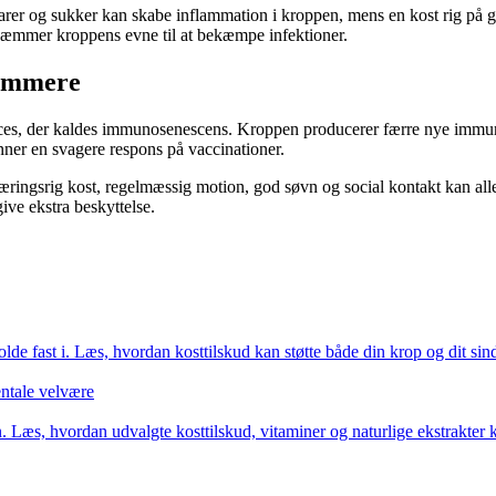
ødevarer og sukker kan skabe inflammation i kroppen, mens en kost rig på
hæmmer kroppens evne til at bekæmpe infektioner.
sommere
oces, der kaldes immunosenescens. Kroppen producerer færre nye immunc
ner en svagere respons på vaccinationer.
 næringsrig kost, regelmæssig motion, god søvn og social kontakt kan al
ve ekstra beskyttelse.
olde fast i. Læs, hvordan kosttilskud kan støtte både din krop og dit si
entale velvære
Læs, hvordan udvalgte kosttilskud, vitaminer og naturlige ekstrakter 