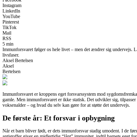
Instagram
LinkedIn
YouTube
Pinterest
TikTok
Mail
RSS
5 min
Immunforsvaret følger os hele livet – men det ændrer sig undervejs. 
livsfaser.
Aksel Bertelsen
Aksel
Bertelsen
Immunforsvaret er kroppens eget forsvarssystem mod sygdomsfremkaldend
gamle. Men immunforsvaret er ikke statisk. Det udvikler sig, tilpass
voksenalder – og hvad du selv kan gøre for at støtte det undervejs.
De første år: Et forsvar i opbygning
Når et barn bliver født, er dets immunforsvar stadig umodent. I de f
antistoffer giver en midlertidig “lånt” immunitet, indtil barnets eget f