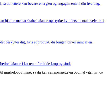
nd, så du lettere kan bevare energien og engagementet i din hverdag.
kan hjælpe med at skabe balance og styrke kvinders mentale velvære i
st beskytter dig, hvis et produkt, du bruger, bliver ramt af en
 bedre balance i kosten – for både krop og sind.
ab til muskelopbygning, så du kan sammensætte en optimal vitamin- og