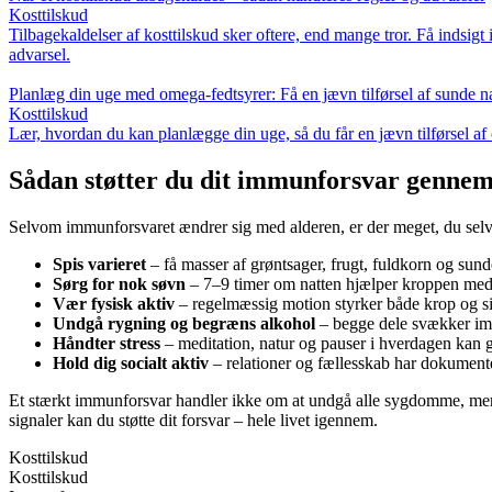
Kosttilskud
Tilbagekaldelser af kosttilskud sker oftere, end mange tror. Få indsigt
advarsel.
Planlæg din uge med omega-fedtsyrer: Få en jævn tilførsel af sunde n
Kosttilskud
Lær, hvordan du kan planlægge din uge, så du får en jævn tilførsel af 
Sådan støtter du dit immunforsvar gennem 
Selvom immunforsvaret ændrer sig med alderen, er der meget, du selv kan
Spis varieret
– få masser af grøntsager, frugt, fuldkorn og sunde
Sørg for nok søvn
– 7–9 timer om natten hjælper kroppen med a
Vær fysisk aktiv
– regelmæssig motion styrker både krop og s
Undgå rygning og begræns alkohol
– begge dele svækker im
Håndter stress
– meditation, natur og pauser i hverdagen kan gø
Hold dig socialt aktiv
– relationer og fællesskab har dokumenter
Et stærkt immunforsvar handler ikke om at undgå alle sygdomme, men 
signaler kan du støtte dit forsvar – hele livet igennem.
Kosttilskud
Kosttilskud