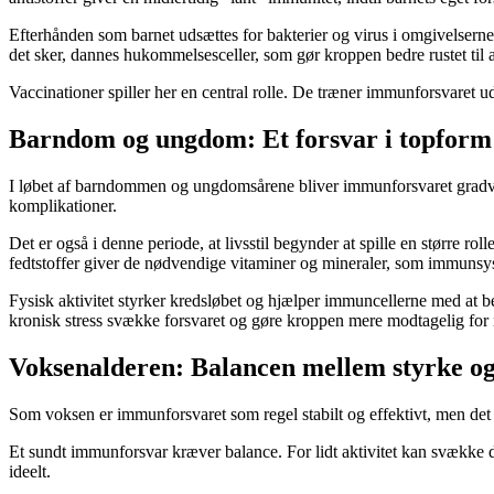
Efterhånden som barnet udsættes for bakterier og virus i omgivelse
det sker, dannes hukommelsesceller, som gør kroppen bedre rustet til
Vaccinationer spiller her en central rolle. De træner immunforsvaret u
Barndom og ungdom: Et forsvar i topform
I løbet af barndommen og ungdomsårene bliver immunforsvaret gradvist 
komplikationer.
Det er også i denne periode, at livsstil begynder at spille en større r
fedtstoffer giver de nødvendige vitaminer og mineraler, som immunsys
Fysisk aktivitet styrker kredsløbet og hjælper immuncellerne med at 
kronisk stress svække forsvaret og gøre kroppen mere modtagelig for i
Voksenalderen: Balancen mellem styrke og
Som voksen er immunforsvaret som regel stabilt og effektivt, men det p
Et sundt immunforsvar kræver balance. For lidt aktivitet kan svække 
ideelt.