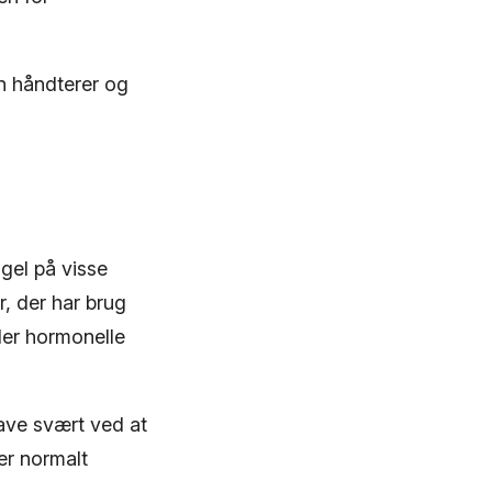
en håndterer og
gel på visse
er, der har brug
ler hormonelle
ave svært ved at
der normalt