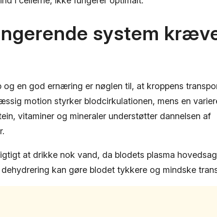
nd i cellerne, ikke fungerer optimalt.
fungerende system kræv
 og en god ernæring er nøglen til, at kroppens transpo
æssig motion styrker blodcirkulationen, mens en varie
otein, vitaminer og mineraler understøtter dannelsen af
r.
igtigt at drikke nok vand, da blodets plasma hovedsage
 dehydrering kan gøre blodet tykkere og mindske tran