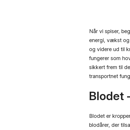
Når vi spiser, be
energi, vækst og 
og videre ud til k
fungerer som hov
sikkert frem til d
transportnet fung
Blodet
Blodet er kroppe
blodårer, der til