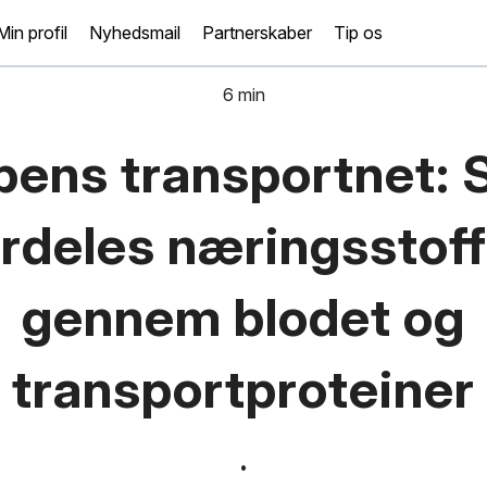
Min profil
Nyhedsmail
Partnerskaber
Tip os
6 min
pens transportnet: 
ordeles næringsstoff
gennem blodet og
transportproteiner