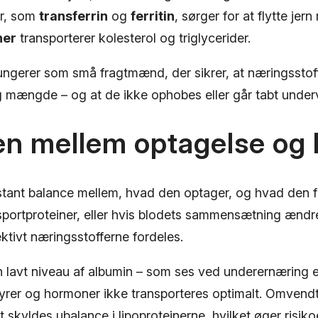
er, som
transferrin
og
ferritin
, sørger for at flytte jern
ner
transporterer kolesterol og triglycerider.
ungerer som små fragtmænd, der sikrer, at næringsstoff
g mængde – og at de ikke ophobes eller går tabt underv
en mellem optagelse og
stant balance mellem, hvad den optager, og hvad den f
sportproteiner, eller hvis blodets sammensætning ændr
ektivt næringsstofferne fordeles.
 lavt niveau af albumin – som ses ved underernæring 
dtsyrer og hormoner ikke transporteres optimalt. Omvend
t skyldes ubalance i lipoproteinerne, hvilket øger risiko