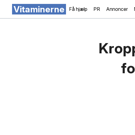
Vitaminerne
Få hjælp
PR
Annoncer
Krop
f