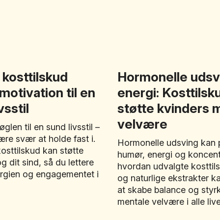
kosttilskud
Hormonelle udsv
motivation til en
energi: Kosttilsk
vsstil
støtte kvinders 
velvære
glen til en sund livsstil –
re svær at holde fast i.
Hormonelle udsving kan 
osttilskud kan støtte
humør, energi og koncent
g dit sind, så du lettere
hvordan udvalgte kosttils
rgien og engagementet i
og naturlige ekstrakter 
at skabe balance og styr
mentale velvære i alle live