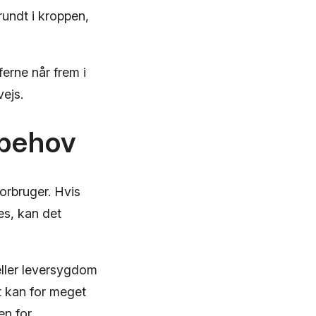
 rundt i kroppen,
erne når frem i
ejs.
 behov
orbruger. Hvis
es, kan det
eller leversygdom
t kan for meget
en for