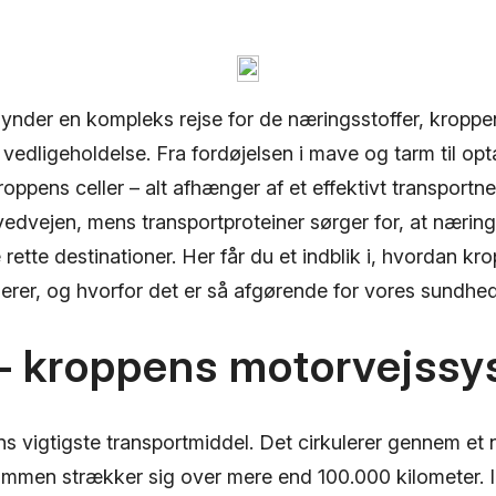
gynder en kompleks rejse for de næringsstoffer, kroppen
vedligeholdelse. Fra fordøjelsen i mave og tarm til opt
roppens celler – alt afhænger af et effektivt transportne
edvejen, mens transportproteiner sørger for, at næring
e rette destinationer. Her får du et indblik i, hvordan kr
erer, og hvorfor det er så afgørende for vores sundhed
 – kroppens motorvejss
ns vigtigste transportmiddel. Det cirkulerer gennem et
sammen strækker sig over mere end 100.000 kilometer. I