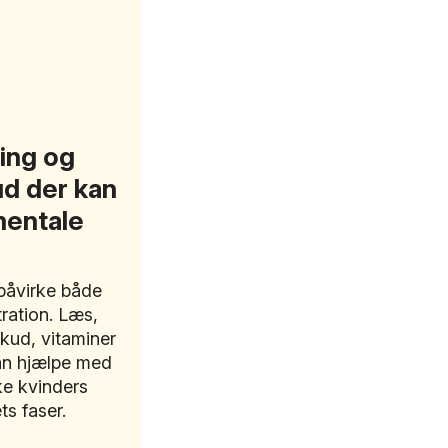
ing og
ud der kan
mentale
påvirke både
ration. Læs,
kud, vitaminer
kan hjælpe med
ke kvinders
ts faser.