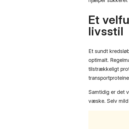
hjælper sukkeret i
Et vel
livsstil
Et sundt kredsløb
optimalt. Regelm
tilstrækkeligt pr
transportproteine
Samtidig er det v
væske. Selv mild