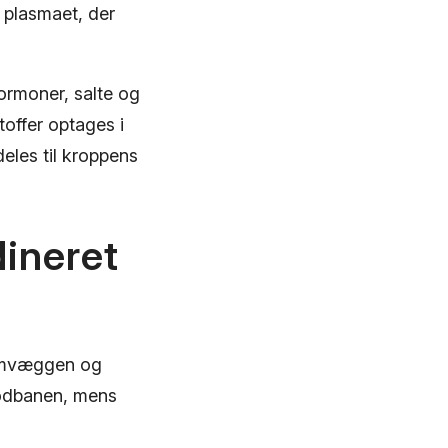
 plasmaet, der
ormoner, salte og
toffer optages i
eles til kroppens
dineret
armvæggen og
blodbanen, mens