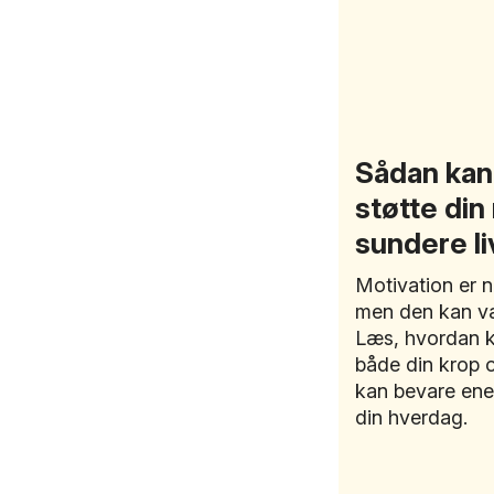
Sådan kan 
støtte din 
sundere li
Motivation er nø
men den kan væ
Læs, hvordan k
både din krop o
kan bevare ene
din hverdag.