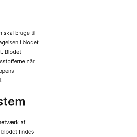
 skal bruge til
agelsen i blodet
t. Blodet
sstofferne når
oppens
.
ystem
 netværk af
 blodet findes