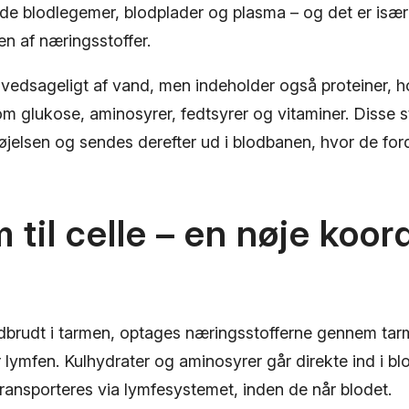
de blodlegemer, blodplader og plasma – og det er især
ten af næringsstoffer.
vedsageligt af vand, men indeholder også proteiner, h
m glukose, aminosyrer, fedtsyrer og vitaminer. Disse s
øjelsen og sendes derefter ud i blodbanen, hvor de ford
m til celle – en nøje koor
dbrudt i tarmen, optages næringsstofferne gennem t
er lymfen. Kulhydrater og aminosyrer går direkte ind i 
 transporteres via lymfesystemet, inden de når blodet.