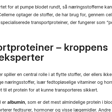
rtet for at pumpe blodet rundt, så næringsstofferne kan 
Cellerne optager de stoffer, de har brug for, gennem c
 specialiserede transportproteiner, der fungerer som “po
rtproteiner – kroppens
keksperter
 spiller en central rolle i at flytte stoffer, der ellers i
nge næringsstoffer, især fedtopløselige vitaminer og ho
t til et protein for at kunne transporteres sikkert.
l er
albumin
, som er det mest almindelige protein i bl
orterer fedtsyrer, hormoner og visse lægemidler. Andre