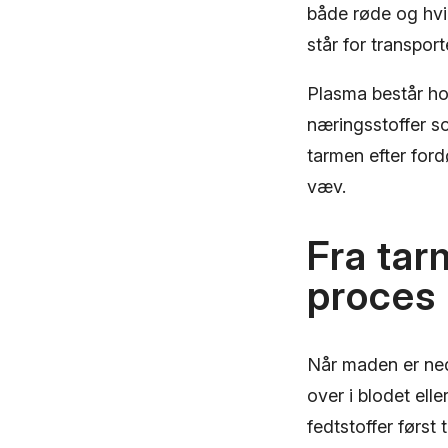
både røde og hvi
står for transpor
Plasma består ho
næringsstoffer so
tarmen efter ford
væv.
Fra tar
proces
Når maden er ne
over i blodet ell
fedtstoffer først