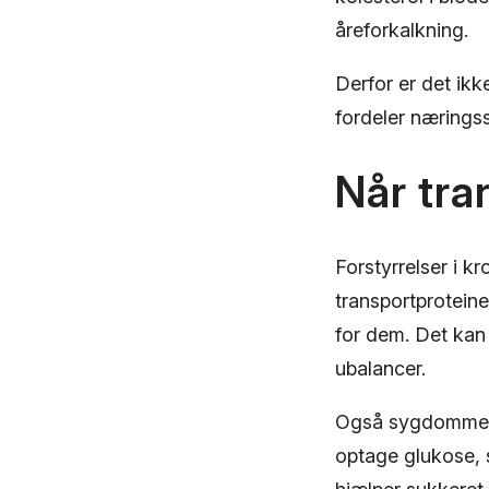
åreforkalkning.
Derfor er det ik
fordeler næringss
Når tra
Forstyrrelser i 
transportproteiner
for dem. Det kan
ubalancer.
Også sygdomme so
optage glukose, s