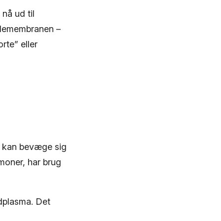
nå ud til
ellemembranen –
rte” eller
kke kan bevæge sig
rmoner, har brug
odplasma. Det