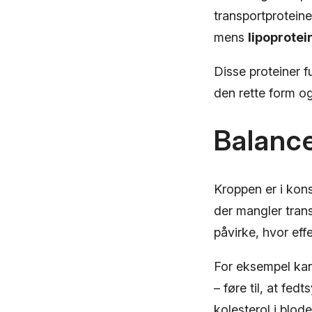
transportprotein
mens
lipoprotei
Disse proteiner f
den rette form o
Balanc
Kroppen er i kon
der mangler tran
påvirke, hvor eff
For eksempel kan
– føre til, at fe
kolesterol i blode