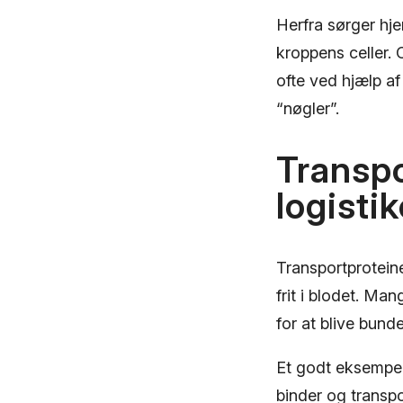
Herfra sørger hje
kroppens celler. 
ofte ved hjælp af
“nøgler”.
Transpo
logisti
Transportproteiner
frit i blodet. Ma
for at blive bunde
Et godt eksempe
binder og transp