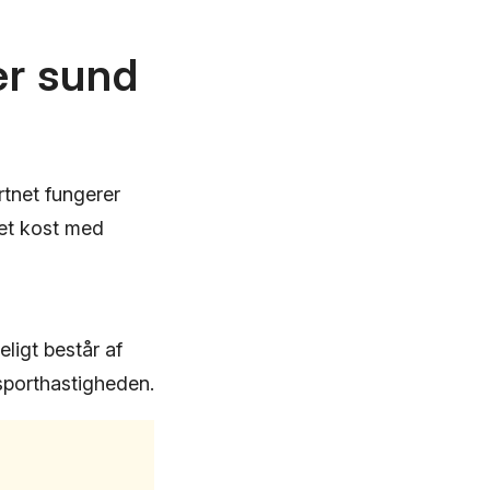
er sund
rtnet fungerer
ret kost med
ligt består af
sporthastigheden.